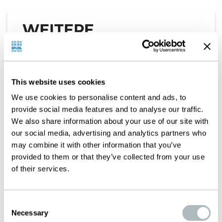
WEITERE
ANWENDUNGEN
ARCHITEKTUR
This website uses cookies
We use cookies to personalise content and ads, to
provide social media features and to analyse our traffic.
We also share information about your use of our site with
our social media, advertising and analytics partners who
may combine it with other information that you’ve
Produkte
provided to them or that they’ve collected from your use
of their services.
Nachfolgend finden Sie die typischerweise
eingesetzten Produkte für diese Anwendung.
Consent
Wir sind Ihnen gerne behilflich bei der Auswahl
Necessary
Selection
der für Ihren Bedarf passendsten Spezifikation.