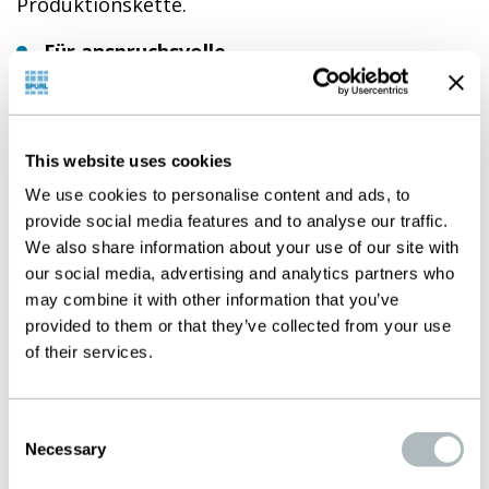
Produktionskette.
Für anspruchsvolle
Abschirmungsanwendungen
Minimste Toleranzen
Als Rollenware oder konfektioniert
This website uses cookies
lieferbar zur direkten Implementation ins
We use cookies to personalise content and ads, to
fertige Bauteil
provide social media features and to analyse our traffic.
We also share information about your use of our site with
our social media, advertising and analytics partners who
may combine it with other information that you’ve
provided to them or that they’ve collected from your use
of their services.
Consent
Necessary
Selection