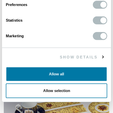
Höchste Maschenpräzision
Preferences
Enge Dickentoleranzen
Homogene und saubere
Statistics
Oberflächenbeschaffenheit
Überdurchschnittlich hohe Streckgrenze
Marketing
SHOW DETAILS
Allow all
Allow selection