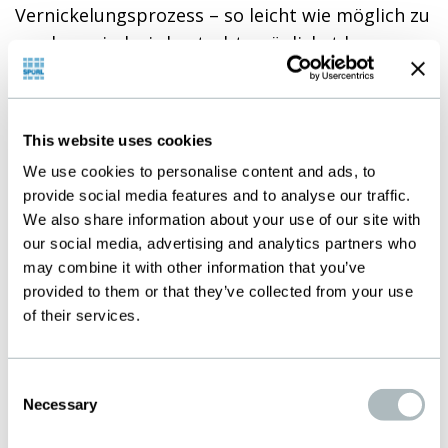
Vernickelungsprozess – so leicht wie möglich zu
machen, sind wir bestrebt, möglichst lange
Geweberollen zu liefern.
Da eine feste Gewebebindung im technischen
Siebdruck entscheidend ist für ein sauberes
This website uses cookies
Druckbild, liefern wir unsere Rollen kalandriert
We use cookies to personalise content and ads, to
provide social media features and to analyse our traffic.
– und das mit einer Präzision von plus/minus
We also share information about your use of our site with
0.001 Millimeter.
our social media, advertising and analytics partners who
may combine it with other information that you’ve
Ein eigens adaptiertes, breites Sortiment an
provided to them or that they’ve collected from your use
Siebdruckgeweben widmet sich speziell den
of their services.
besonders gefragten Anforderungen dieser
Anwendungsklasse. Darüber hinaus entwickeln
und produzieren wir Gewebe als
Consent
Necessary
Einzelanfertigung nach Kundenwunsch.
Selection