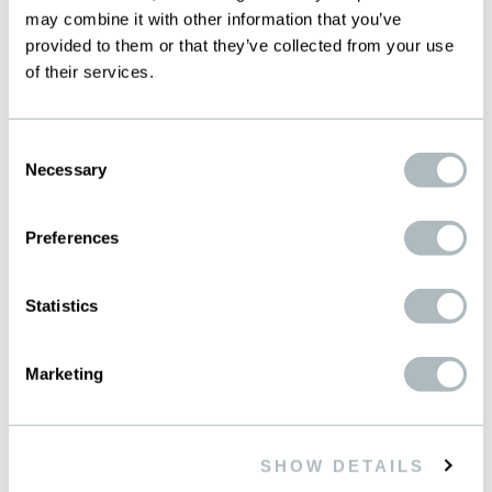
may combine it with other information that you’ve
provided to them or that they’ve collected from your use
of their services.
MESSEN
FILTECH 2026
Consent
Necessary
Selection
Besuchen Sie uns an der Filtech in Köln.
Preferences
KALENDER
Statistics
Marketing
Spörl SC-Technologies
SHOW DETAILS