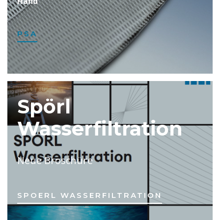
Hand
PSA
Spörl
Wasserfiltration
Neue Broschüre
SPOERL WASSERFILTRATION