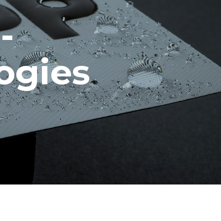
-
ogies