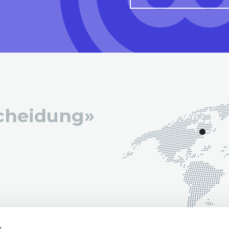
scheidung»
s