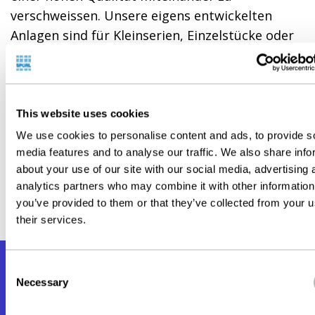
verschweissen. Unsere eigens entwickelten
Anlagen sind für Kleinserien, Einzelstücke oder
Prototypen ausgelegt.
Um den hohen Anforderungen gerecht zu
werden, sind speziell ausgebildete und
This website uses cookies
zertifizierte Fachleute unabdingbar. Zwecks
We use cookies to personalise content and ads, to provide s
Wahrung des hohen Qualitätslevels werden die
media features and to analyse our traffic. We also share info
betreffenden Mitarbeiter jährlich von einer
about your use of our site with our social media, advertising 
externen Prüfstelle rezertifiziert.
analytics partners who may combine it with other information
you’ve provided to them or that they’ve collected from your u
their services.
Consent
Necessary
Selection
Für Sie da.