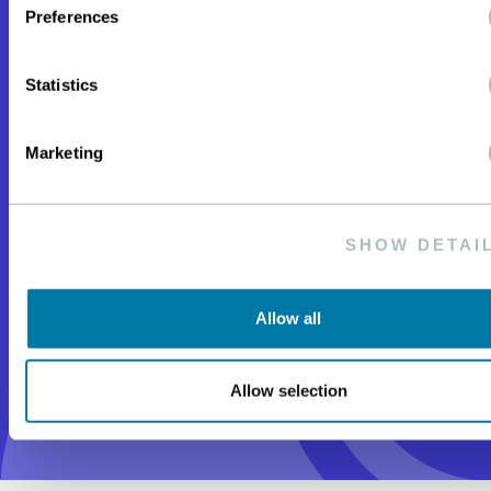
Wie können wir Ihnen helfen?
Preferences
Statistics
Marketing
SHOW DETAI
Allow all
Allow selection