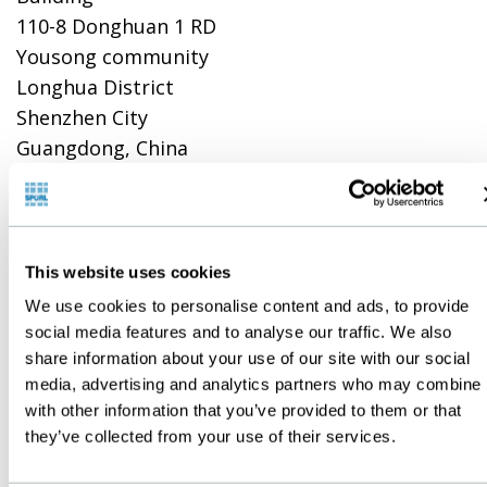
110-8 Donghuan 1 RD
Yousong community
Longhua District
Shenzhen City
Guangdong, China
Telefon: +86 139 1736
9042
boppasia@bopp.com
This website uses cookies
KONTAKTFORMULAR
We use cookies to personalise content and ads, to provide
KONTAKTE VOR
social media features and to analyse our traffic. We also
share information about your use of our site with our social
ORT
media, advertising and analytics partners who may combine i
with other information that you’ve provided to them or that
Vertretungen/Agen
they’ve collected from your use of their services.